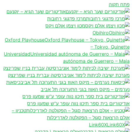
פתח תקוה
אודיטוריום שער הגיא – יוקנעם
מרכז פדגוגי רחובות
מכון ויצמן אולם ויקס
Obihiro
Oxford Playhouse
– Tokyo, Quinette
Universidad
autónoma de Guerrero – Maia
מערכת ישיבה לכיתות לימוד אוניברסיטה עברית בניין שפרינצק
כיסאות
נערמים – מיקס האווז בגני התערוכה תל אביב
אודיטוריום בית ספר תיכון נווה עופר ע”ש שמעון פרס
טכניון –
אולם הרצאות סגול – הפקולטה לאדריכלות
Link60X
אולם הרצאות \ הדרכה