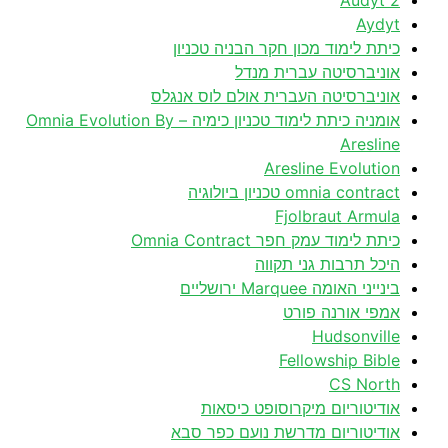
Audyt 2
Aydyt
כיתת לימוד מכון חקר הבניה טכניון
אוניברסיטה עברית מנדל
אוניברסיטה העברית אולם לוס אנגלס
אומניה כיתת לימוד טכניון כימיה – Omnia Evolution By
Aresline
Aresline Evolution
omnia contract טכניון ביולוגיה
Fjolbraut Armula
כיתת לימוד עמק חפר Omnia Contract
היכל תרבות גני תקווה
בינייני האומה Marquee ירושליים
אמפי אורנה פורט
Hudsonville
Fellowship Bible
CS North
אודיטוריום מיקרוסופט כיסאות
אודיטוריום מדרשת נועם כפר סבא