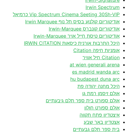
irwin-Signature
Irwin Spectrum
Vip Spectrum Cinema Seeting 30Sh-VIP כרמיאל
אודיטוריום קולנוע בסיס תל נוף Irwin Marquee
אודיטוריום קונברס Irwin-Marquee
אודיטוריום טיסת חייל אויר Irwin-Marquee
היכל התרבות אורנית כיסאות IRWIN CITATION
אומניות חיפה Citation
Citation חיל אוויר
at wien generali arena
es madrid wanda arc
hu budapest duna arc
היכל מחנה יהודה פת
אולם זיסמן רמת גן
אולם ספורט בית ספר תלם גיבעתיים
אולם ספורט חולון
איצטדיון פתח תקווה
אצטדיון באר שבע
בית ספר תלם גבעתיים