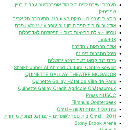
מערכת ישיבה לכיתות לימוד אוניברסיטה עברית בניין
שפרינצק
כיסאות נערמים – מיקס האווז בגני התערוכה תל אביב
אודיטוריום בית ספר תיכון נווה עופר ע”ש שמעון פרס
טכניון – אולם הרצאות סגול – הפקולטה לאדריכלות
Link60X
אולם הרצאות \ הדרכה
היכל התרבות דימונה
בי”ס רנה קסאן רשת דרכא ירושלים
Sheikh Jaber Al Ahmed Cultural Centre Koweit
QUINETTE GALLAY THEATRE MOGADOR
Quinette Gallay Hôtel de Ville de Paris
Quinette Gallay Crédit Agricole Châteauroux
Press NUSCC
Filmhuis Oosterbeek
בית גולדה פתח תקווה – Omsi
Omsi – 2011 בית ספר לשוטרים – עם רגל מתכת מיוחדת
Stony Brook Arena