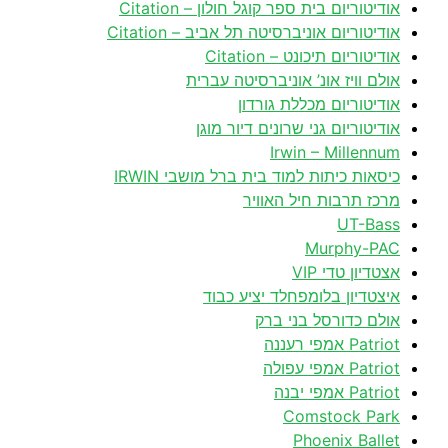
אודיטוריום בית ספר קוגל חולון – Citation
אודיטוריום אוניברסיטה תל אביב – Citation
אודיטוריום תיכונט – Citation
אולם וויז אונ’ אוניברסיטה עברית
אודיטוריום מכללת גורדון
אודיטוריום גני שרונים דיור מוגן
Irwin – Millennum
כיסאות כיתות למוד בית ברל מושבי IRWIN
מרכז תרבות חיל האוויר
UT-Bass
Murphy-PAC
אצטדיון טדי VIP
איצטדיון בלומפחלד יציע כבוד
אולם כדורסל בני ברק
Patriot אמפי רעננה
Patriot אמפי עפולה
Patriot אמפי יבנה
Comstock Park
Phoenix Ballet