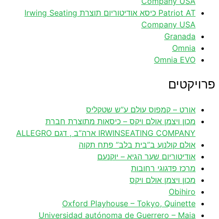
Company USA
Patriot AT כיסא אודיטוריום תוצרת Irwing Seating
Company USA
Granada
Omnia
Omnia EVO
פרויקטים
אורט – קמפוס עולם ע”ש שטקליס
מכון ויצמן אולם ויקס – כיסאות מתוצרת חברת
IRWINSEATING COMPANY ארה”ב , דגם ALLEGRO
אולם קולנוע ב”בית בלב” פתח תקוה
אודיטוריום שער הגיא – יוקנעם
מרכז פדגוגי רחובות
מכון ויצמן אולם ויקס
Obihiro
Oxford Playhouse – Tokyo, Quinette
Universidad autónoma de Guerrero – Maia