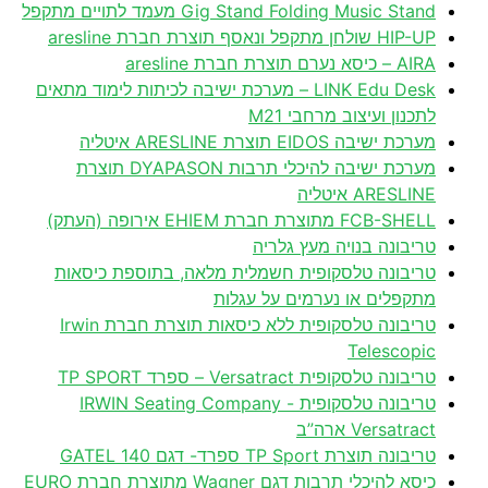
Gig Stand Folding Music Stand מעמד לתויים מתקפל
HIP-UP שולחן מתקפל ונאסף תוצרת חברת aresline
AIRA – כיסא נערם תוצרת חברת aresline
LINK Edu Desk – מערכת ישיבה לכיתות לימוד מתאים
לתכנון ועיצוב מרחבי M21
מערכת ישיבה EIDOS תוצרת ARESLINE איטליה
מערכת ישיבה להיכלי תרבות DYAPASON תוצרת
ARESLINE איטליה
FCB-SHELL מתוצרת חברת EHIEM אירופה (העתק)
טריבונה בנויה מעץ גלריה
טריבונה טלסקופית חשמלית מלאה, בתוספת כיסאות
מתקפלים או נערמים על עגלות
טריבונה טלסקופית ללא כיסאות תוצרת חברת Irwin
Telescopic
טריבונה טלסקופית Versatract – ספרד TP SPORT
טריבונה טלסקופית IRWIN Seating Company -
Versatract ארה”ב
טריבונה תוצרת TP Sport ספרד- דגם GATEL 140
כיסא להיכלי תרבות דגם Wagner מתוצרת חברת EURO