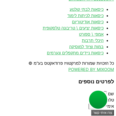
כיסאות לבתי קולנוע
כיסאות לכיתות לימוד
כיסאות אודיטוריום
כיסאות יציעים \ טריבונה טלסקופית
אמפי \ ספורט
היכלי תרבות
במות וציוד למוסיקה
כיסאות ניידים מתקפלים ונערמים
כל הזכויות שמורות למרקטוויז פרודאקטס בע"מ ©
POWERED BY MIXOOM
לפרטים נוספים
שם
טלפון
אימייל
צרו איתי קשר