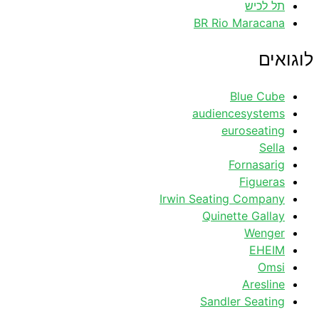
תל לכיש
BR Rio Maracana
לוגואים
Blue Cube
audiencesystems
euroseating
Sella
Fornasarig
Figueras
Irwin Seating Company
Quinette Gallay
Wenger
EHEIM
Omsi
Aresline
Sandler Seating