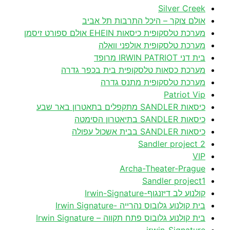
Silver Creek
אולם צוקר – היכל התרבות תל אביב
מערכת טלסקופית כיסאות EHEIN אולם ספורט זיסמן
מערכת טלסקופית אולפני וואלה
בית דני IRWIN PATRIOT מרופד
מערכת כסאות טלסקופית בית בכפר גדרה
מערכת טלסקופית מתנס גדרה
Patriot Vip
כיסאות SANDLER מתקפלים בתאטרון באר שבע
כיסאות SANDLER בתיאטרון הסימטה
כיסאות SANDLER בבית אשכול עפולה
Sandler project 2
VIP
Archa-Theater-Prague
Sandler project1
קולנוע לב דיזנגוף-Irwin-Signature
בית קולנוע גלובוס נהרייה -Irwin Signature
בית קולנוע גלובוס פתח תקווה – Irwin Signature